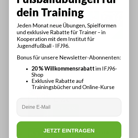
dein Training
Jeden Monat neue Übungen, Spielformen
und exklusive Rabatte für Trainer – in
Kooperation mit dem Institut für
Jugendfußball - IFJ96.
Bonus für unsere Newsletter-Abonnenten:
Fußballbücher
Bestseller
20 % Willkommensrabatt
im IFJ96-
Ermittelt in Kooperation mit dem Institut für Jugendfußball
Shop
Exklusive Rabatte auf
1
Rondos aus defensiver Sicht
Trainingsbücher und Online-Kurse
Markus Pflanz
13,95 €
Email
KAUFEN
MEHR
ANZEIGEN
JETZT EINTRAGEN
2
Das Trainings-System hinter
FUNino