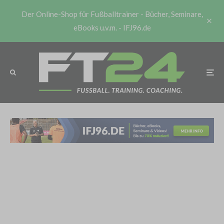
Der Online-Shop für Fußballtrainer - Bücher, Seminare,
eBooks u.v.m. - IFJ96.de