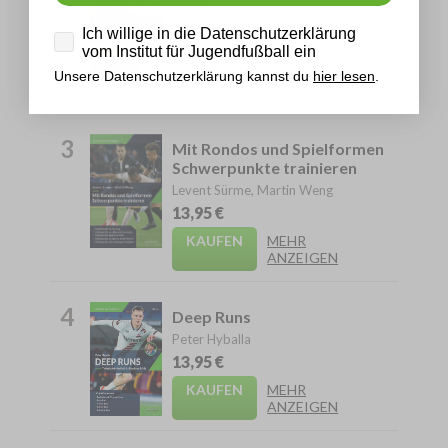
Peter Schreiner
Datenschutz
Ich willige in die Datenschutzerklärung
13,95 €
vom Institut für Jugendfußball ein
KAUFEN
MEHR
Unsere Datenschutzerklärung kannst du
hier lesen
.
ANZEIGEN
3
Mit Rondos und Spielformen
Schwerpunkte trainieren
Levent Sürme, Martin Weng
13,95 €
KAUFEN
MEHR
ANZEIGEN
4
Deep Runs
Peter Hyballa
13,95 €
KAUFEN
MEHR
ANZEIGEN