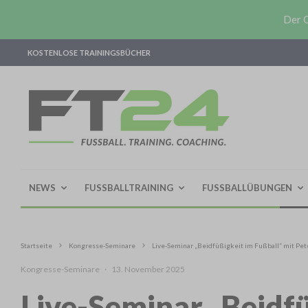
Der O
KOSTENLOSE TRAININGSBÜCHER
NEWS
FUSSBALLTRAINING
FUSSBALLÜBUNGEN
Startseite
Kongresse-Seminare
Live-Seminar „Beidfüßigkeit im Fußball“ mit Pet
Kongresse-Seminare
·
13. November 2025
Live-Seminar „Beidfü