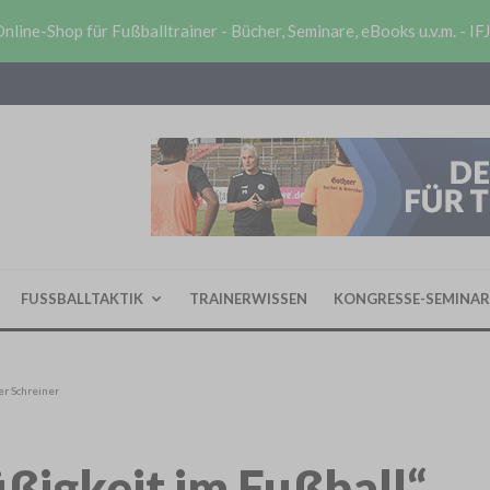
nline-Shop für Fußballtrainer - Bücher, Seminare, eBooks u.v.m. - IF
FUSSBALLTAKTIK
TRAINERWISSEN
KONGRESSE-SEMINAR
er Schreiner
ßigkeit im Fußball“