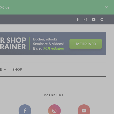
J96.de
E
SHOP
FOLGE UNS!