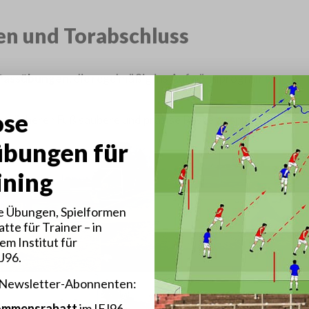
ßen und Torabschluss
Passübungen
, die regelmäßig ins Aufwärmprogramm
ose
chwächeren Fuß saubere und präzise Pässe zu spielen.
übungen für
ining
 Übungen, Spielformen
tte für Trainer – in
em Institut für
FJ96.
 Newsletter-Abonnenten:
kommensrabatt
im IFJ96-