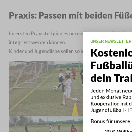
Praxis: Passen mit beiden Fü
Im ersten Praxisteil ging es um einfache, aber effektive
integriert werden können.
UNSER NEWSLETTER
Kostenl
Kinder und Jugendliche sollen so lernen, auch mit dem s
Fußball
dein Tra
Jeden Monat neue
und exklusive Raba
Kooperation mit d
Jugendfußball - I
Bonus für unsere
20 % Will