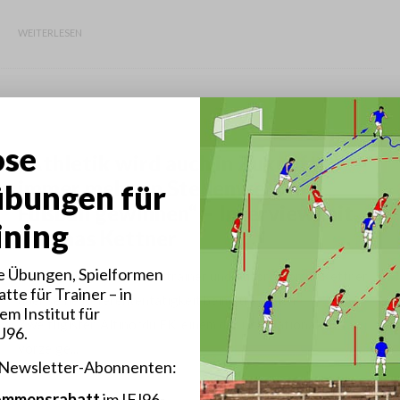
WEITERLESEN
Athletik und Fitness
Fußballtraining
Interviews
News
·
5. August 2022
ose
„Athletik wird auch in Zukunft
immer mehr an Stellenwert im
übungen für
Fußball gewinnen“ – Interview mit
ining
Thomas Kettner
 Übungen, Spielformen
Wir sprachen mit Fußballtrainer und Autor Thomas Kettner
tte für Trainer – in
über seine Referententätigkeit beim türkischen
em Institut für
Zweitligisten Altinordu FK, einem der internationalen
FJ96.
vorzeige...
 Newsletter-Abonnenten:
WEITERLESEN
kommensrabatt
im IFJ96-