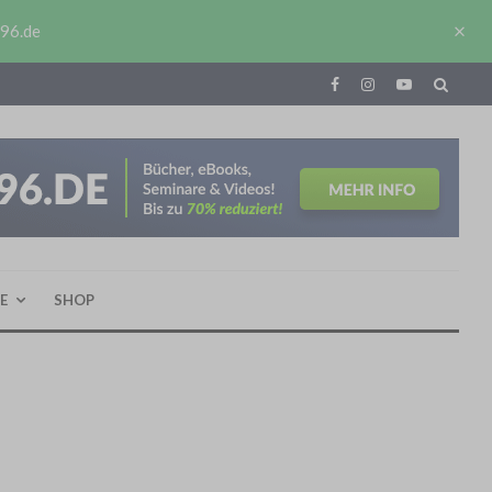
J96.de
E
SHOP