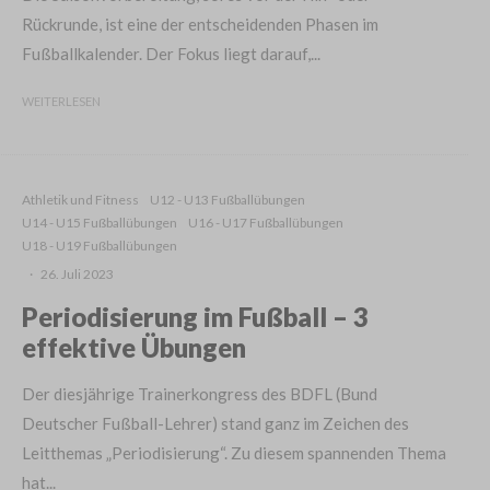
Rückrunde, ist eine der entscheidenden Phasen im
Fußballkalender. Der Fokus liegt darauf,...
WEITERLESEN
Athletik und Fitness
U12 - U13 Fußballübungen
U14 - U15 Fußballübungen
U16 - U17 Fußballübungen
U18 - U19 Fußballübungen
·
26. Juli 2023
Periodisierung im Fußball – 3
effektive Übungen
Der diesjährige Trainerkongress des BDFL (Bund
Deutscher Fußball-Lehrer) stand ganz im Zeichen des
Leitthemas „Periodisierung“. Zu diesem spannenden Thema
hat...