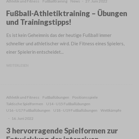
Athletik und Fitness
Fußballtraining
News
·
27. Juni 2022
Fußball-Athletiktraining – Übungen
und Trainingstipps!
Es ist kein Geheimnis das der heutige Fußball immer
schneller und athletischer wird. Die Fitness eines Spielers,
einer Spielerin entscheidet...
WEITERLESEN
Athletik und Fitness
Fußballübungen
Positionsspiele
Taktische Spielformen
U14 - U15 Fußballübungen
U16 - U17 Fußballübungen
U18 - U19 Fußballübungen
Wettkämpfe
·
16. Juni 2022
3 hervorragende Spielformen zur