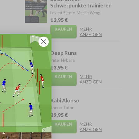
Schwerpunkte trainieren
Levent Sürme, Martin Weng
13,95 €
KAUFEN
MEHR
ANZEIGEN
4
Deep Runs
Peter Hyballa
13,95 €
KAUFEN
MEHR
ANZEIGEN
5
Xabi Alonso
Soccer Tutor
29,95 €
KAUFEN
MEHR
ANZEIGEN