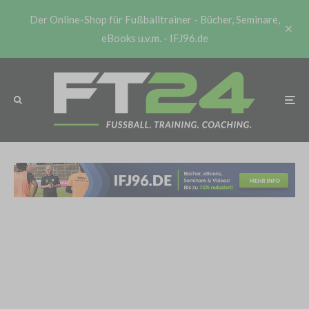
Der Online-Shop für Fußballtrainer - Bücher, Seminare,
eBooks u.v.m. - IFJ96.de