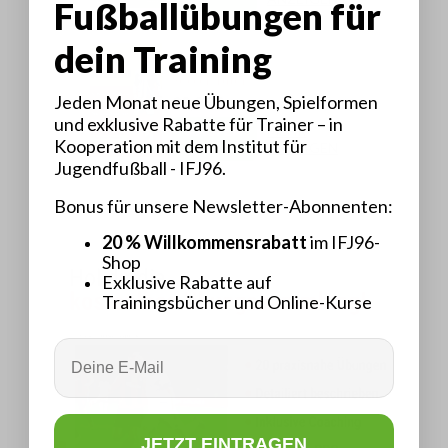
Fußballübungen für
dein Training
5
Xabi Alonso
Soccer Tutor
Jeden Monat neue Übungen, Spielformen
29,95 €
und exklusive Rabatte für Trainer – in
KAUFEN
MEHR
Kooperation mit dem Institut für
ANZEIGEN
Jugendfußball - IFJ96.
Bonus für unsere Newsletter-Abonnenten:
20 % Willkommensrabatt
im IFJ96-
Shop
Exklusive Rabatte auf
Trainingsbücher und Online-Kurse
Email
JETZT EINTRAGEN