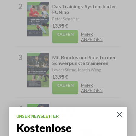
2
Das Trainings-System hinter
FUNino
Peter Schreiner
13,95 €
KAUFEN
MEHR
ANZEIGEN
3
Mit Rondos und Spielformen
Schwerpunkte trainieren
Levent Sürme, Martin Weng
13,95 €
KAUFEN
MEHR
ANZEIGEN
4
Deep Runs
Peter Hyballa
UNSER NEWSLETTER
13,95 €
Kostenlose
KAUFEN
MEHR
ANZEIGEN