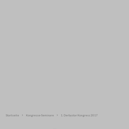
Startseite
Kongresse-Seminare
1. Derbystar Kongress 2017