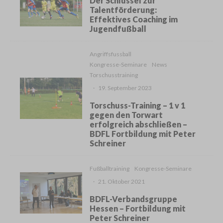
Der Schlüssel zur
Talentförderung:
Effektives Coaching im
Jugendfußball
Angriffsfussball
Kongresse-Seminare
News
Torschusstraining
·
19. September 2023
Torschuss-Training – 1 v 1
gegen den Torwart
erfolgreich abschließen –
BDFL Fortbildung mit Peter
Schreiner
Fußballtraining
Kongresse-Seminare
·
21. Oktober 2021
BDFL-Verbandsgruppe
Hessen – Fortbildung mit
Peter Schreiner