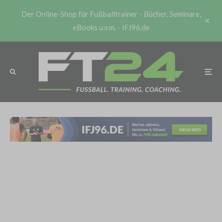
Der Online-Shop für Fußballtrainer - Bücher, Seminare,
eBooks u.v.m. - IFJ96.de