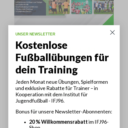
UNSER NEWSLETTER
Kostenlose
Fußballbücher
Bestseller
Fußballübungen für
Ermittelt in Kooperation mit dem Institut für Jugendfußball
dein Training
1
Rondos aus defensiver Sicht
Markus Pflanz
Jeden Monat neue Übungen, Spielformen
13,95 €
und exklusive Rabatte für Trainer – in
KAUFEN
MEHR
Kooperation mit dem Institut für
ANZEIGEN
Jugendfußball - IFJ96.
2
Bonus für unsere Newsletter-Abonnenten:
Das Trainings-System hinter
FUNino
20 % Willkommensrabatt
im IFJ96-
Peter Schreiner
Shop