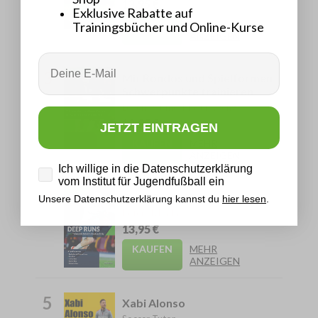
13,95 €
Exklusive Rabatte auf
KAUFEN
MEHR
Trainingsbücher und Online-Kurse
ANZEIGEN
Email
3
Mit Rondos und Spielformen
Schwerpunkte trainieren
Levent Sürme, Martin Weng
13,95 €
JETZT EINTRAGEN
KAUFEN
MEHR
ANZEIGEN
Datenschutz
Ich willige in die Datenschutzerklärung
vom Institut für Jugendfußball ein
4
Deep Runs
Unsere Datenschutzerklärung kannst du
hier lesen
.
Peter Hyballa
13,95 €
KAUFEN
MEHR
ANZEIGEN
5
Xabi Alonso