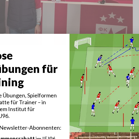
) und Peter Schreiner Referent/Präsenter
ose
übungen für
ining
 Übungen, Spielformen
tte für Trainer – in
em Institut für
FJ96.
 Newsletter-Abonnenten:
kommensrabatt
im IFJ96-