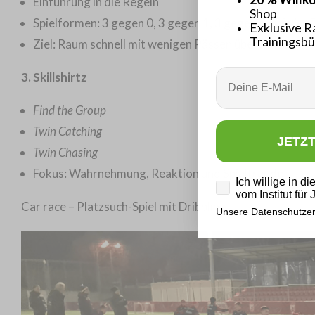
Einführung in die Regeln
Shop
Spielformen: 3 gegen 0, 3 gegen 1, 3 gegen 3 auf vier 
Exklusive R
Trainingsbü
Ziel: Raum schnell mit wenigen Pässen überwinden
Email
3. Skillshirtz
Find the Group
Twin Catching
JETZ
Twin Chasing
Fokus: Wahrnehmung, Reaktion und Spielfreude
Datenschutz
Ich willige in d
vom Institut für
Car race – Platzsuch-Spiel mit Dribbling
Unsere Datenschutzer