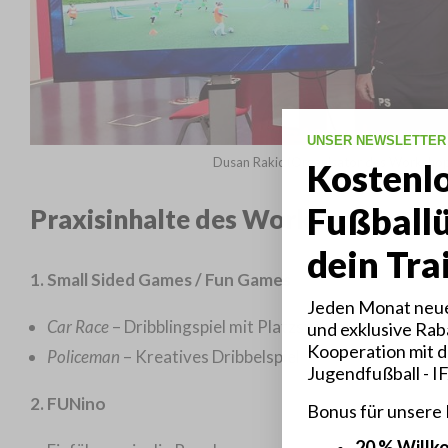
UNSER NEWSLETTER
Dusan Rakic (Organisator des Workshops
Kostenl
Fußball
Praxisinhalte des Workshops:
dein Tra
1. Small Sided Games / Fun Games
Jeden Monat neue
Car Race
– Dribblingspiel mit Platzsuche
und exklusive Raba
Kooperation mit d
Policeman
– Kreatives Dribbelspiel
Jugendfußball - I
2. FUNino
Bonus für unsere
20 % Will