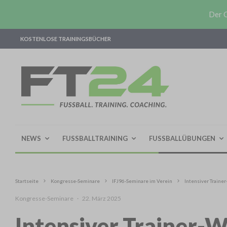
Der O
KOSTENLOSE TRAININGSBÜCHER
NEWS
FUSSBALLTRAINING
FUSSBALLÜBUNGEN
Startseite
Kongresse-Seminare
IFJ96-Seminare im Verein
Intensiver Traine
Kongresse-Seminare
·
22. März 2025
Intensiver Trainer-