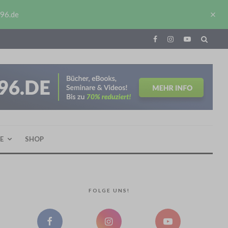
J96.de
E
SHOP
FOLGE UNS!