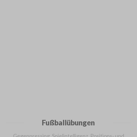
Fußballübungen
Gegenpressing, Spielintelligenz, Positions- und