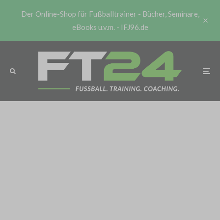
Der Online-Shop für Fußballtrainer - Bücher, Seminare,
eBooks u.v.m. - IFJ96.de