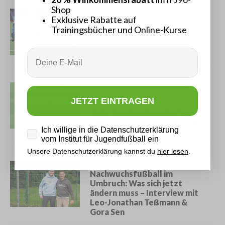
Shop
Fußballtraining
·
30. April 2026
Exklusive Rabatte auf
Zonenspiel im Kinder- und
Trainingsbücher und Online-Kurse
Jugendfußball:
Altersgerechte
Email
Taktikentwicklung
U12 - U13 Fußballübungen
·
21. April 2026
JETZT EINTRAGEN
Mehr Durchschlagskraft im
Angriff: 2 Praxisübungen für
Datenschutz
Ich willige in die Datenschutzerklärung
dein Team
vom Institut für Jugendfußball ein
Unsere Datenschutzerklärung kannst du
hier lesen
.
Interviews
·
10. April 2026
Nachwuchsfußball im
Umbruch: Was sich jetzt
ändern muss – Interview mit
Leo-Jonathan Teßmann &
Gora Sen