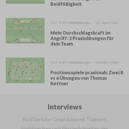
Beidfüßigkeit
U12 - U13 Fußballübungen
·
21. April 2026
Mehr Durchschlagskraft im
Angriff: 2 Praxisübungen für
dein Team
U12 - U13 Fußballübungen
·
24. März 2026
Positionsspiele praxisnah: Zwei 8
vs 6 Übungen von Thomas
Kettner
Interviews
Ausführliche Gespräche mit Trainern,
Funktionären und Persönlichkeiten des