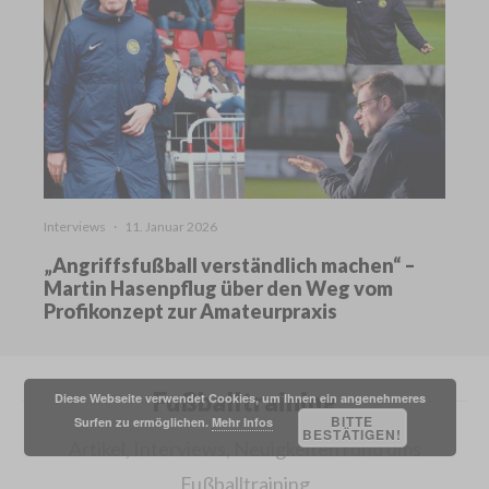
Interviews
·
11. Januar 2026
„Angriffsfußball verständlich machen“ –
Martin Hasenpflug über den Weg vom
Profikonzept zur Amateurpraxis
Fußballtraining
Diese Webseite verwendet Cookies, um Ihnen ein angenehmeres
BITTE
Surfen zu ermöglichen.
Mehr Infos
BESTÄTIGEN!
Artikel, Interviews, Neuigkeiten rund ums
Fußballtraining