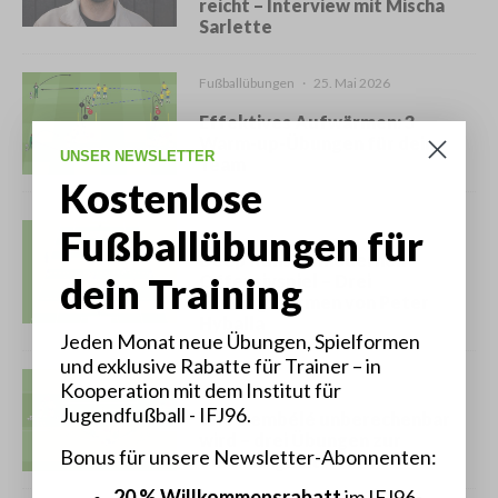
reicht – Interview mit Mischa
Sarlette
Fußballübungen
·
25. Mai 2026
Effektives Aufwärmen: 3
Warm-up-Übungen für dein
UNSER NEWSLETTER
Team
Kostenlose
Fußballübungen
·
20. Mai 2026
Fußballübungen für
Deep Runs im modernen
dein Training
Offensivspiel – Drei
Trainingsformen von Peter
Hyballa
Jeden Monat neue Übungen, Spielformen
und exklusive Rabatte für Trainer – in
Fußballübungen
·
18. Mai 2026
Kooperation mit dem Institut für
Jugendfußball - IFJ96.
Wie Dembélé unberechenbar
wird – drei Übungen zur
Bonus für unsere Newsletter-Abonnenten:
Beidfüßigkeit
20 % Willkommensrabatt
im IFJ96-