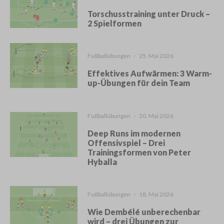
Torschusstraining unter Druck –
2 Spielformen
Fußballübungen
·
25. Mai 2026
Effektives Aufwärmen: 3 Warm-
up-Übungen für dein Team
Fußballübungen
·
20. Mai 2026
Deep Runs im modernen
Offensivspiel – Drei
Trainingsformen von Peter
Hyballa
Fußballübungen
·
18. Mai 2026
Wie Dembélé unberechenbar
wird – drei Übungen zur