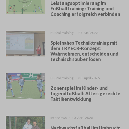
Leistungsoptimierung im
Fußballtraining: Training und
Coaching erfolgreich verbinden
Fußballtraining
·
27. Mai 2026
Spielnahes Techniktraining mit
dem TRYECK-Konzept:
Wahrnehmen, entscheiden und
technisch sauber lösen
Fußballtraining
·
30. April 2026
Zonenspiel im Kinder- und
Jugendfußball: Altersgerechte
Taktikentwicklung
Interviews
·
10. April 2026
Nachwuchsfußball im Umbruch: